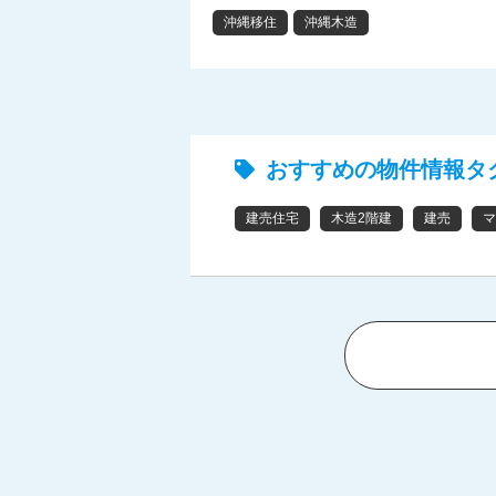
沖縄移住
沖縄木造
おすすめの物件情報タ
建売住宅
木造2階建
建売
マ