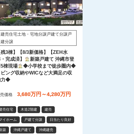
建売住宅土地・宅地分譲戸建て分譲戸
建分譲
残3棟】【8/3新価格】【ZEH水
準・完成済】
新築戸建て 沖縄市登
川5棟現場
◆小学校まで徒歩圏内◆
リビング収納やWICなど大満足の収
納力◆
3,680万円～4,280万円
売価格
建売住宅
木造2階建
建売
マイホーム
戸建て分譲
日当たり良好
新築
沖縄戸建て
沖縄建売