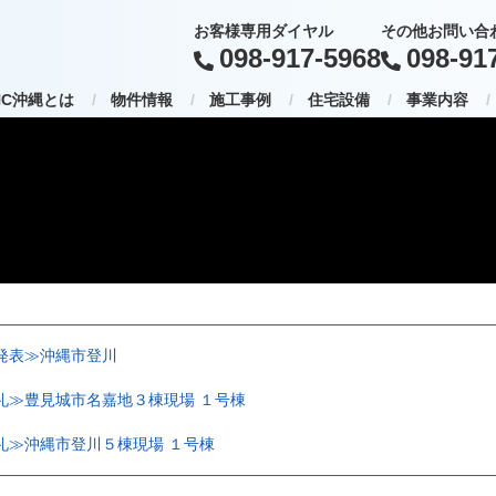
お客様専用ダイヤル
その他お問い合
098-917-5968
098-91
HC沖縄とは
物件情報
施工事例
住宅設備
事業内容
発表≫沖縄市登川
礼≫豊見城市名嘉地３棟現場 １号棟
礼≫沖縄市登川５棟現場 １号棟