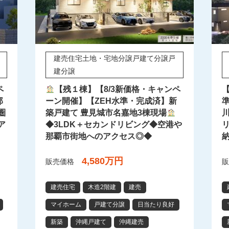
建売住宅土地・宅地分譲戸建て分譲戸
建分譲
ペ
【残１棟】【8/3新価格・キャンペ
【
那
ーン開催】【ZEH水準・完成済】新
圏
築戸建て 豊見城市名嘉地3棟現場
ア
◆3LDK＋セカンドリビング◆空港や
那覇市街地へのアクセス◎◆
4,580万円
販売価格
販
建売住宅
木造2階建
建売
マイホーム
戸建て分譲
日当たり良好
新築
沖縄戸建て
沖縄建売