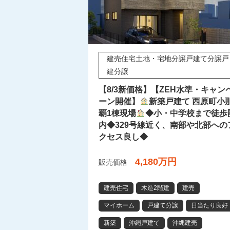
建売住宅土地・宅地分譲戸建て分譲戸
建分譲
【8/3新価格】【ZEH水準・キャン
ーン開催】
新築戸建て 西原町小
覇1棟現場
◆小・中学校まで徒歩
内◆329号線近く、南部や北部への
クセス良し◆
4,180万円
販売価格
建売住宅
木造2階建
建売
マイホーム
戸建て分譲
日当たり良好
新築
沖縄戸建て
沖縄建売