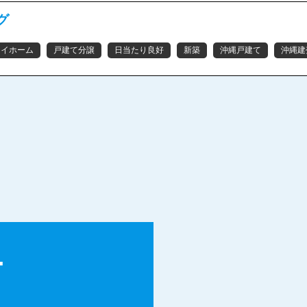
グ
マイホーム
戸建て分譲
日当たり良好
新築
沖縄戸建て
沖縄建
T