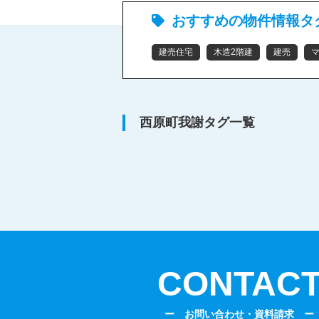
おすすめの物件情報タ
建売住宅
木造2階建
建売
西原町我謝タグ一覧
CONTAC
ー お問い合わせ・資料請求 ー